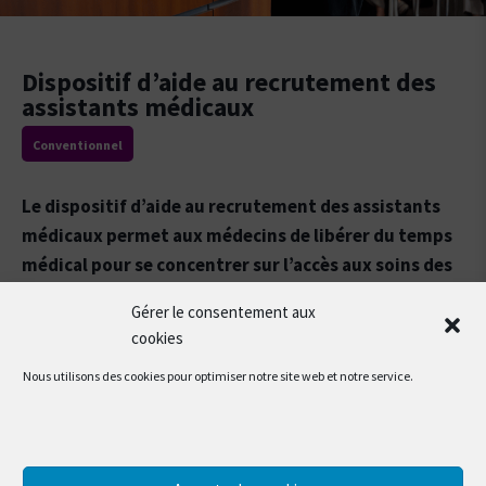
Dispositif d’aide au recrutement des
assistants médicaux
Conventionnel
Le dispositif d’aide au recrutement des assistants
médicaux permet aux médecins de libérer du temps
médical pour se concentrer sur l’accès aux soins des
patients et la qualité de prise en charge.
Gérer le consentement aux
cookies
Retrouvez ci-après tous les avantages du dispositif :
Nous utilisons des cookies pour optimiser notre site web et notre service.
L’Assurance Maladie verse une aide qui contribue au
financement du salaire de l’assistant médical en
fonction du temps de travail choisi (18 000€ ou
36 000€ annuellement). En contrepartie de l’aide