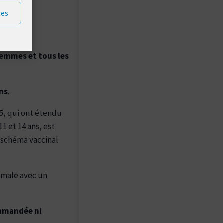
ces
femmes et tous les
ans
.
5, qui ont étendu
1 et 14 ans, est
 schéma vaccinal
timale avec un
ommandée ni