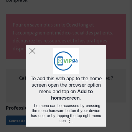
complété.
Pour en savoir plus sur le Covid long et
l’accompagnement médico-social des patients,
découvrez les ressources et fiches pratiques
disponibles sur
ameli.fr
.
Cette page a-t-elle répondu à vos attentes ?
To add this web app to the home
screen open the browser option
menu and tap on
Add to
homescreen
.
The menu can be accessed by pressing
Professions :
Médecin généraliste et spécialiste
the menu hardware button if your device
has one, or by tapping the top right menu
icon
.
Centre de santé