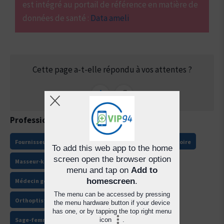
est intégré au portail de référence en matière de
données de santé :
Data ameli
Cette page a-t-elle répondu à vos attentes ?
Professions :
Chirurgien-dentiste
CPTS
Fournisseurs de biens médicaux
Infirmier
Laboratoire
To add this web app to the home
screen open the browser option
Masseur-kinésithérapeute
menu and tap on
Add to
homescreen
.
Médecin généraliste et spécialiste
Orthophoniste
The menu can be accessed by pressing
Orthoptiste
Pédicure podologue
Pharmacien
the menu hardware button if your device
has one, or by tapping the top right menu
Sage-femme
icon
.